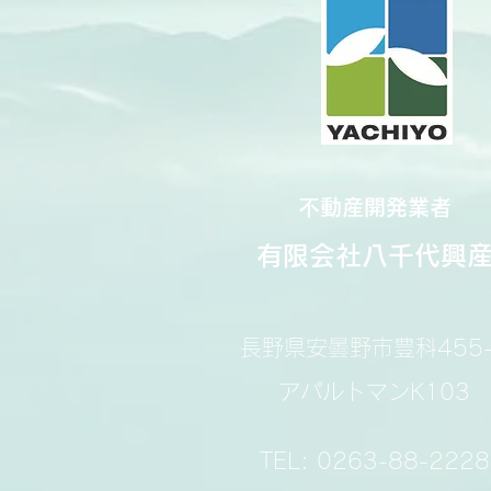
不動産開発業者
有限会社八千代興
長野県安曇野市豊科455-
​アパルトマンK103
​TEL: 0263-88-2228