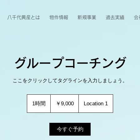
八千代興産とは
物件情報
新規事業
過去実績
会
グループコーチング
ここをクリックしてタグラインを入力しましょう。
9,000
円
1時間
1
￥9,000
Location 1
時
今すぐ予約